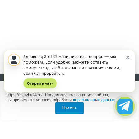
×
Здравствуйте! 👋 Напишите ваш вопрос — мы
поможем. Если удобно, можете оставить
номер снизу, чтобы мы могли связаться с вами,
если чат прервётся.
Открыть чат
Подписывайтесь на новости и акции:
›
Мы
используем cookies
для быстрой и удобной работы сайта
https://bitovka24.ru/. Продолжая пользоваться сайтом,
вы принимаете условия обработки
персональных данных
.
Принять
Компания