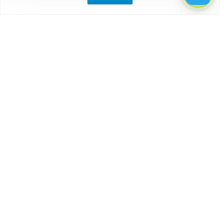
Компания
О компании
Партнеры
Отзывы
Каталог
Бытовки
Блок-контейнеры
Вагончики
Дачные домики
Модульные здания
Посты охраны, КПП
Торговые павильоны, киоски
Наши контакты