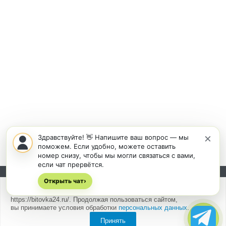
×
Здравствуйте! 👋 Напишите ваш вопрос — мы
поможем. Если удобно, можете оставить
номер снизу, чтобы мы могли связаться с вами,
если чат прервётся.
Открыть чат
Подписывайтесь на новости и акции:
›
Мы
используем cookies
для быстрой и удобной работы сайта
https://bitovka24.ru/. Продолжая пользоваться сайтом,
вы принимаете условия обработки
персональных данных
.
Принять