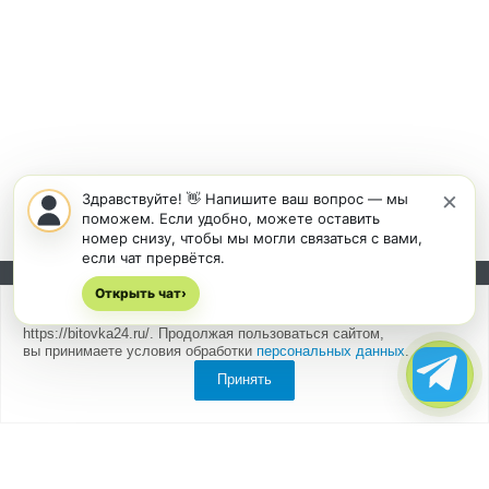
×
Здравствуйте! 👋 Напишите ваш вопрос — мы
поможем. Если удобно, можете оставить
номер снизу, чтобы мы могли связаться с вами,
если чат прервётся.
Открыть чат
Подписывайтесь на новости и акции:
›
Мы
используем cookies
для быстрой и удобной работы сайта
https://bitovka24.ru/. Продолжая пользоваться сайтом,
вы принимаете условия обработки
персональных данных
.
Принять
Компания